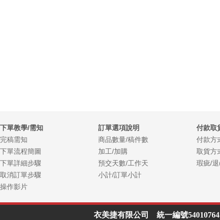
下單教學/需知
訂單選項說明
付款取
完稿需知
商品數量/稿件數
付款方
下單流程簡圖
加工/加購
取貨方
下單詳細步驟
預交天數/工作天
瑕疵/退
取消訂單步驟
小計/訂單小計
操作影片
衣美捷有限公司 統一編號54010764 Line I