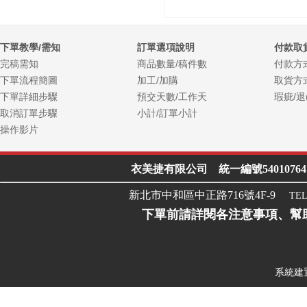
下單教學/需知
訂單選項說明
付款取
完稿需知
商品數量/稿件數
付款方
下單流程簡圖
加工/加購
取貨方
下單詳細步驟
預交天數/工作天
瑕疵/退
取消訂單步驟
小計/訂單小計
操作影片
衣美捷有限公司 統一編號54010764 Line I
新北市中和區中正路716號4F-9
TEL
下單前請詳閱各注意事項、幫
系統建