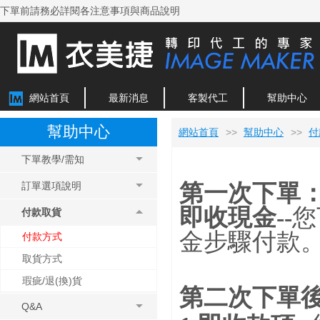
下單前請務必詳閱各注意事項與商品說明
網站首頁
最新消息
客製代工
幫助中心
幫助中心
網站首頁
>>
幫助中心
>>
付
下單教學/需知
第一次下單
訂單選項說明
即收現金--
您
付款取貨
金步驟付款
付款方式
取貨方式
瑕疵/退(換)貨
第二次下單
Q&A