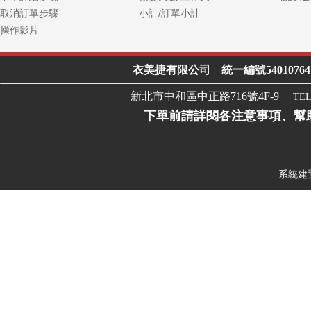
取消訂單步驟
小計/訂單小計
操作影片
衣美捷有限公司 統一編號54010764 Line I
新北市中和區中正路716號4F-9
TEL
下單前請詳閱各注意事項、幫
系統建