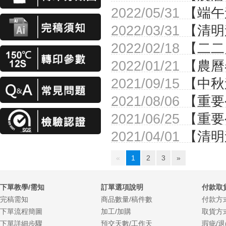
2022/05/31
【端午
2022/03/31
【清明
2022/02/18
【二二
2022/01/21
【農曆
2021/09/15
【中秋
2021/08/06
【重要
即免運
2021/06/25
【重要
方便的下單，更實
2021/04/01
【清明
«
1
2
3
»
下單教學/需知
訂單選項說明
付款取
完稿需知
商品數量/稿件數
付款方
下單流程簡圖
加工/加購
取貨方
下單詳細步驟
預交天數/工作天
瑕疵/退