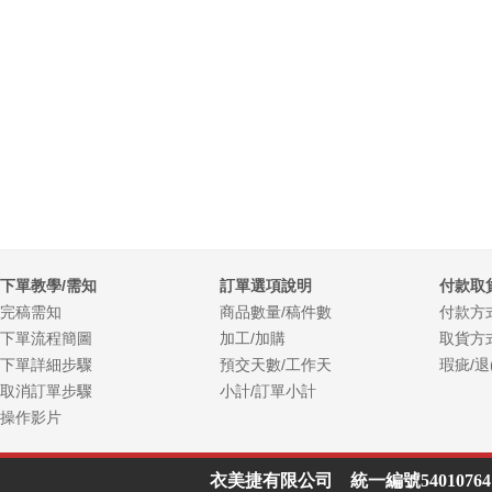
下單教學/需知
訂單選項說明
付款取
完稿需知
商品數量/稿件數
付款方
下單流程簡圖
加工/加購
取貨方
下單詳細步驟
預交天數/工作天
瑕疵/退
取消訂單步驟
小計/訂單小計
操作影片
衣美捷有限公司 統一編號54010764 Line I