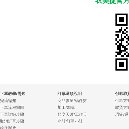
衣美捷官方
下單教學/需知
訂單選項說明
付款取
完稿需知
商品數量/稿件數
付款方
下單流程簡圖
加工/加購
取貨方
下單詳細步驟
預交天數/工作天
瑕疵/退
取消訂單步驟
小計/訂單小計
操作影片