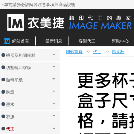
下單前請務必詳閱各注意事項與商品說明
網站首頁
最新消息
客製代工
幫助中心
網站首頁
>>
代工
>>
馬克杯
機器及相關耗材
切割轉印膠膜
熱轉印紙
胸章
墨水
衣服
代工