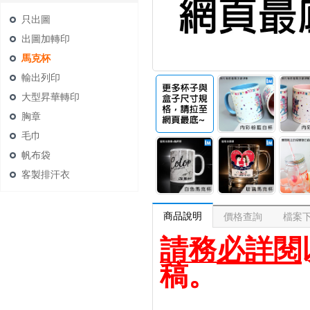
只出圖
出圖加轉印
馬克杯
輸出列印
大型昇華轉印
胸章
毛巾
帆布袋
客製排汗衣
商品說明
價格查詢
檔案
請務必詳閱
稿。