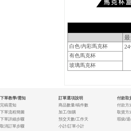
最
白色/內彩馬克杯
2
有色馬克杯
玻璃馬克杯
下單教學/需知
訂單選項說明
付款取
完稿需知
商品數量/稿件數
付款方
下單流程簡圖
加工/加購
取貨方
下單詳細步驟
預交天數/工作天
瑕疵/退
取消訂單步驟
小計/訂單小計