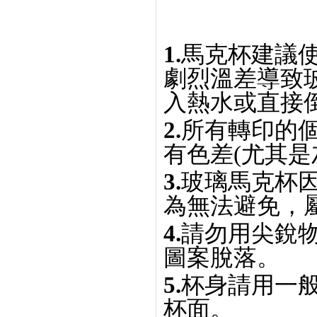
1.
馬克杯建議
劇烈溫差導致
入熱水或直接
2.
所有轉印的
有色差(尤其是
3.
玻璃馬克杯
為無法避免，
4.
請勿用尖銳
圖案脫落。
5.
杯身請用一
杯面。