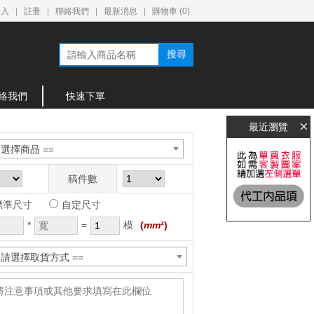
登入
|
註冊
|
聯絡我們
|
最新消息
|
購物車 (
0
)
搜尋
絡我們
快速下單
×
最近瀏覽
= 選擇商品 ==
稿件數
標準尺寸
自定尺寸
*
=
模
(
mm
²)
= 請選擇取貨方式 ==