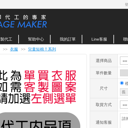
客製代工
幫助中心
我的訂單
Line客服
聯
>>
衣服
>>
兒童短棉Ｔ系列
選擇商品
=
單件數量
尺寸
取貨方式
=
通知客服