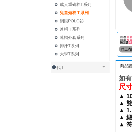
成人重磅棉T系列
兒童短棉Ｔ系列
網眼POLO衫
連帽Ｔ系列
連帽外套系列
排汗T系列
大學T系列
商品
代工
如有
尺寸
▲ 
▲ 
▲ 
▲ 
▲ 