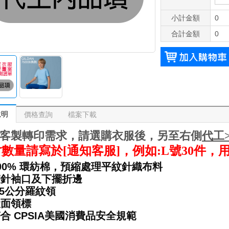
小計金額
0
合計金額
0
說明
價格查詢
檔案下載
客製轉印需求，請選購衣服後，另至右側
代工
數量請寫於[通知客服]，例如:L號30件，用 
100% 環紡棉，預縮處理平紋針織布料
雙針袖口及下擺折邊
1.5公分羅紋領
緞面領標
符合 CPSIA美國消費品安全規範