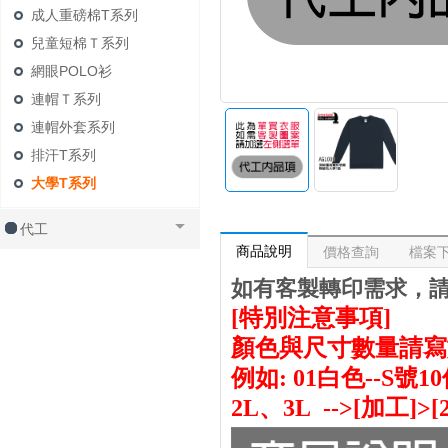
成人重磅棉T系列
兒童短棉Ｔ系列
網眼POLO衫
連帽Ｔ系列
連帽外套系列
排汗T系列
大學T系列
代工
商品說明
價格查詢
檔案
如有客製轉印需求，
[特別注意事項]
顏色與尺寸數量請寫
例如: 01白色--S號1
2L、3L -->[加工]>