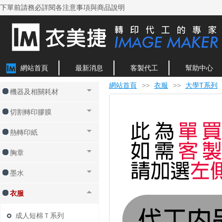
下單前請務必詳閱各注意事項與商品說明
網站首頁
最新消息
客製代工
幫助中心
網站首頁
>>
衣服
>>
大學T系列
機器及相關耗材
切割轉印膠膜
熱轉印紙
胸章
墨水
衣服
成人短棉Ｔ系列