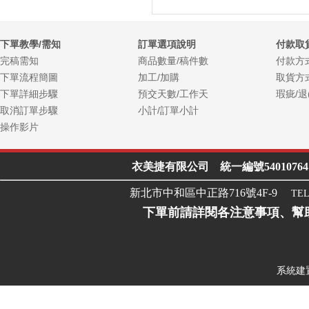
下單教學/需知
訂單選項說明
付款取
完稿需知
商品數量/稿件數
付款方
下單流程簡圖
加工/加購
取貨方
下單詳細步驟
預交天數/工作天
瑕疵/退
取消訂單步驟
小計/訂單小計
操作影片
衣美捷有限公司 統一編號54010764 Line I
新北市中和區中正路716號4F-9
TEL
下單前請詳閱各注意事項、幫
系統建